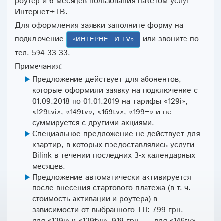
роутер и 6 месяцев пользования пакетом услуг
Интернет+ТВ.
Для оформления заявки заполните форму на
подключение
или звоните по
«ИНТЕРНЕТ И TV»
тел. 594-33-33.
Примечания:
Предложение действует для абонентов,
которые оформили заявку на подключение с
01.09.2018 по 01.01.2019 на тарифы «129i»,
«129tvi», «149tv», «169tv», «199+» и не
суммируется с другими акциями.
Специальное предложение не действует для
квартир, в которых предоставлялись услуги
Bilink в течении последних 3-х календарных
месяцев.
Предложение автоматически активируется
после внесения стартового платежа (в т. ч.
стоимость активации и роутера) в
зависимости от выбранного ТП: 799 грн. —
для «129i» и «129tvi», 919 грн. — для «149tv»,