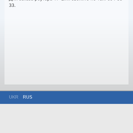
33.
UKR
RUS