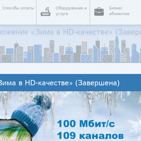
Способы оплаты
Оборудование и
Бизнес
услуги
абонентам
ожение «Зима в HD-качестве» (Завер
има в HD-качестве» (Завершена)