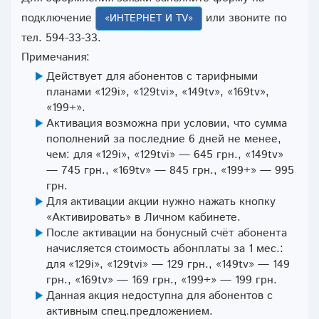
подключение
или звоните по
«ИНТЕРНЕТ И TV»
тел. 594-33-33.
Примечания:
Действует для абонентов с тарифными
планами «129і», «129tvі», «149tv», «169tv»,
«199+».
Активация возможна при условии, что сумма
пополнений за последние 6 дней не менее,
чем: для «129і», «129tvі» — 645 грн., «149tv»
— 745 грн., «169tv» — 845 грн., «199+» — 995
грн.
Для активации акции нужно нажать кнопку
«Активировать» в Личном кабинете.
После активации на бонусный счёт абонента
начисляется стоимость абонплаты за 1 мес.:
для «129і», «129tvі» — 129 грн., «149tv» — 149
грн., «169tv» — 169 грн., «199+» — 199 грн.
Данная акция недоступна для абонентов с
активным спец.предложением.