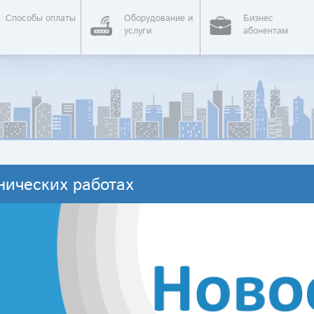
Способы оплаты
Оборудование и
Бизнес
услуги
абонентам
нических работах