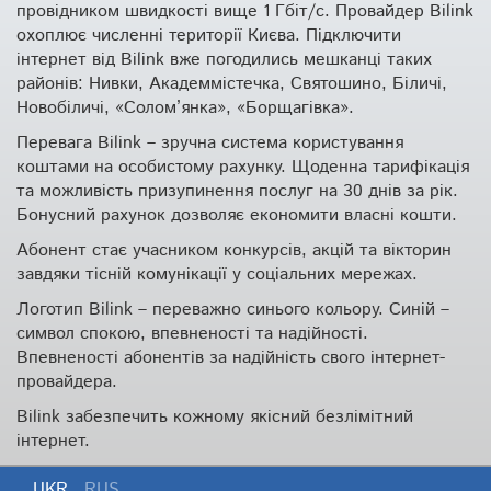
провідником швидкості вище 1 Гбіт/с. Провайдер Bilink
охоплює численні території Києва. Підключити
інтернет від Bilink вже погодились мешканці таких
районів: Нивки, Академмістечка, Святошино, Біличі,
Новобіличі, «Солом’янка», «Борщагівка».
Перевага Bilink – зручна система користування
коштами на особистому рахунку. Щоденна тарифікація
та можливість призупинення послуг на 30 днів за рік.
Бонусний рахунок дозволяє економити власні кошти.
Абонент стає учасником конкурсів, акцій та вікторин
завдяки тісній комунікації у соціальних мережах.
Логотип Bilink – переважно синього кольору. Синій –
символ спокою, впевненості та надійності.
Впевненості абонентів за надійність свого інтернет-
провайдера.
Bilink забезпечить кожному якісний безлімітний
інтернет.
UKR
RUS