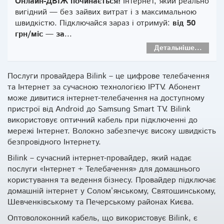
Онлайн-ДВІЖ починається!
Інтернет, який реально
вигідний — без зайвих витрат і з максимальною
швидкістю. Підключайся зараз і отримуй:
від 50
грн/міс — за
...
Детальніше...
Послуги провайдера Bilink – це цифрове телебачення
та Інтернет за сучасною технологією IPTV. Абонент
може дивитися інтернет-телебачення на доступному
пристрої від Android до Samsung Smart TV. Bilink
використовує оптичний кабель при підключенні до
мережі Інтернет. Волокно забезпечує високу швидкість
безпровідного Інтернету.
Bilink – сучасний інтернет-провайдер, який надає
послуги «Інтернет + Телебачення» для домашнього
користування та ведення бізнесу. Провайдер підключає
домашній інтернет у Солом’янському, Святошинському,
Шевченківському та Печерському районах Києва.
Оптоволоконний кабель, що використовує Bilink, є