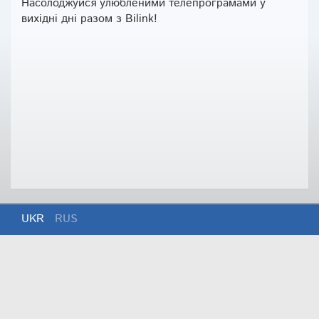
Насолоджуйся улюбленими телепрограмами у
вихідні дні разом з Bilink!
UKR
RUS