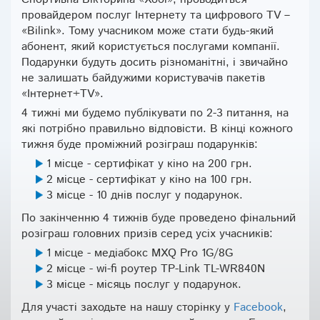
провайдером послуг Інтернету та цифрового TV –
«Bilink». Тому учасником може стати будь-який
абонент, який користується послугами компанії.
Подарунки будуть досить різноманітні, і звичайно
не залишать байдужими користувачів пакетів
«Інтернет+ТV».
4 тижні ми будемо публікувати по 2-3 питання, на
які потрібно правильно відповісти. В кінці кожного
тижня буде проміжний розіграш подарунків:
1 місце - сертифікат у кіно на 200 грн.
2 місце - сертифікат у кіно на 100 грн.
3 місце - 10 днів послуг у подарунок.
По закінченню 4 тижнів буде проведено фінальний
розіграш головних призів серед усіх учасників:
1 місце - медіабокс МХQ Pro 1G/8G
2 місце - wi-fi роутер TP-Link TL-WR840N
3 місце - місяць послуг у подарунок.
Для участі заходьте на нашу сторінку у
Facebook
,