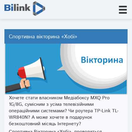
Спортивна вікторина «Хобі»
Хочете стати власником Медіабоксу МХQ Pro
1G/8G, сумісним з усіма телевізійними
операційними системами? Чи роутера TP-Link TL-
WR840N? А може хочете в подарунок
безкоштовний місяць Інтернету?
Спортивна Вікторина «Хобі», проводиться