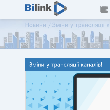
Новини
/
Зміни у трансляції к
Зміни у трансляції каналів!