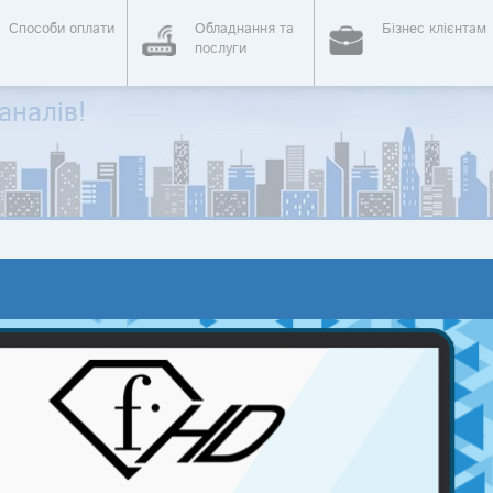
Способи оплати
Обладнання та
Бізнес клієнтам
послуги
аналів!