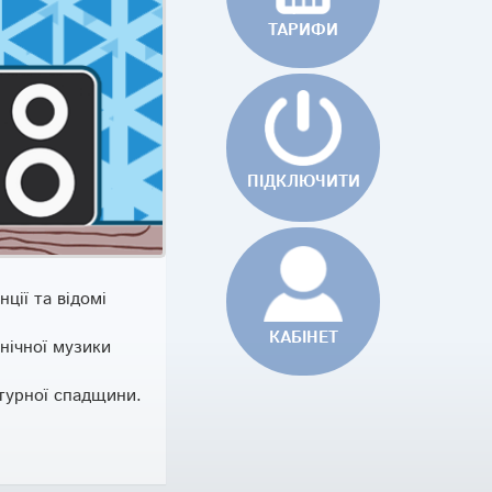
TAРИФИ
ПІДКЛЮЧИТИ
ції та відомі
КАБІНЕТ
нічної музики
ьтурної спадщини.