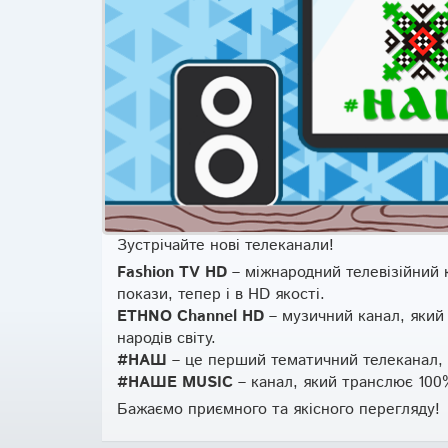
Зустрічайте нові телеканали!
Fashion TV HD
– міжнародний телевізійний 
покази, тепер і в HD якості.
ETHNO Channel HD
– музичний канал, який
народів світу.
#НАШ
– це перший тематичний телеканал, м
#НАШЕ MUSIC
– канал, який транслює 100%
Бажаємо приємного та якісного перегляду!