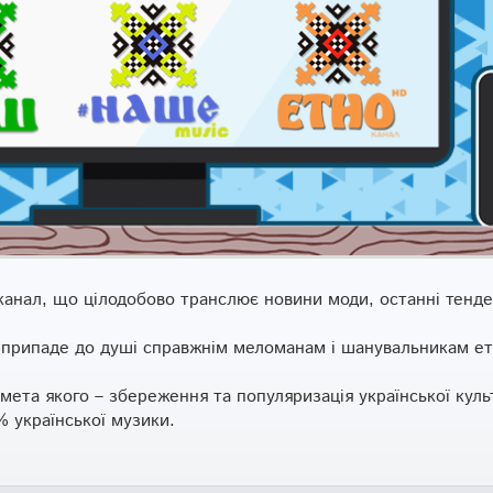
канал, що цілодобово транслює новини моди, останні тенден
 припаде до душі справжнім меломанам і шанувальникам ет
ета якого – збереження та популяризація української кул
 української музики.