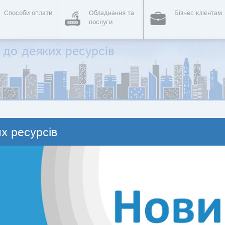
Способи оплати
Обладнання та
Бізнес клієнтам
послуги
до деяких ресурсів
х ресурсів