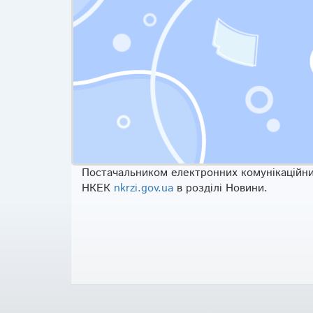
Постачальником електронних комунiкацiйних
НКЕК
nkrzi.gov.ua
в роздiлi Новини.