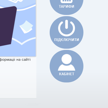
TAРИФИ
ПІДКЛЮЧИТИ
ормацii на сайтi
КАБІНЕТ