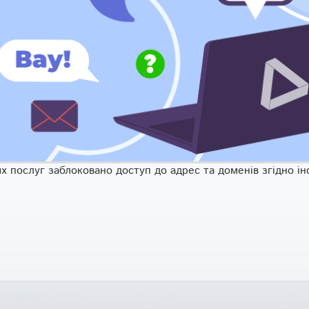
 послуг заблоковано доступ до адрес та доменiв згiдно iнф