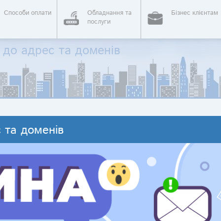
Способи оплати
Обладнання та
Бізнес клієнтам
послуги
 до адрес та доменів
 та доменів